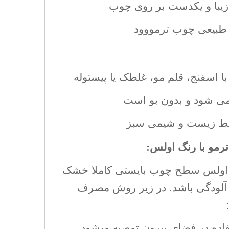
زیبا و یکدست بر روی چوب
ت طبیعی چوب ترمووود
با اسفنج، قلم مو، غلطک یا پیستوله
 شود و بدون بو است
حیط زیست و شیمی سبز
مو با رنگ اولس
:
گ اولس سطح چوب بایستی کاملا خشک
ه آلودگی باشد. در زیر روش مصرف
اده در فضای بیرون توصیه میشود