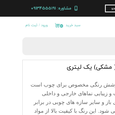
مشاوره: 09134555191
و
ورود
/
ثبت نام
سبد خرید
۰
حساب
کاربری من
تغییر گذر
واژه
سفارشات
( مشکی) یک لیتری
خروج از
حساب
کاربری
وشش رنگی مخصوص برای چوب است
و زیبایی نماهای خارجی و داخلی
باز و سایر سازه های چوبی در برابر
شود. این رنگ با کیفیت بالا از مواد