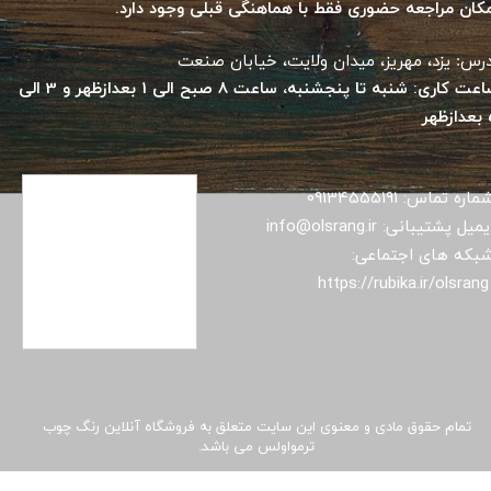
امکان مراجعه حضوری فقط با هماهنگی قبلی وجود دارد.
رس: یزد، مهریز، میدان ولایت، خیابان صنعت​​​​​​​
ساعت کاری: شنبه تا پنجشنبه، ساعت 8 صبح الی 1 بعدازظهر و 3 الی
ظهر
ماره تماس: 09134555191
میل پشتیبانی: info@olsrang.ir
بکه های اجتماعی:
​​​​​​​ h
تمام حقوق مادی و معنوی این سایت متعلق به فروشگاه آنلاین رنگ چوب
ترمواولس می باشد.