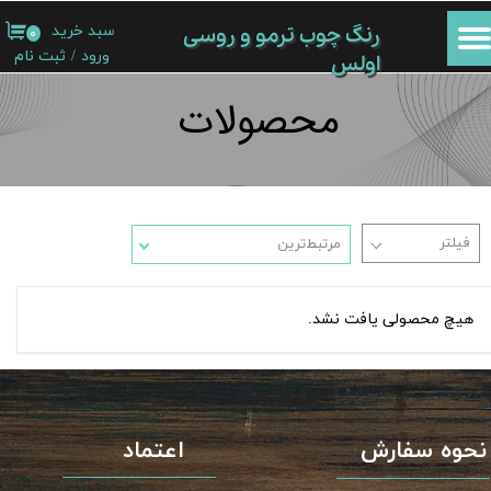
سبد خرید
۰
رنگ چوب ترمو و روسی
حساب کاربری من
ورود
/
ثبت نام
اولس
تغییر گذر واژه
محصولات​​​​​​​
سفارشات
خروج از حساب کاربری
مرتبط‌ترین
هیچ محصولی یافت نشد.
نحوه سفارش
اعتماد